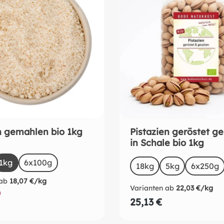
 gemahlen bio 1kg
Pistazien geröstet g
in Schale bio 1kg
uswählen
auswählen
Size
1kg
(Diese Option ist zurzeit nicht verfügbar.)
6x100g
18kg
5kg
(Diese Option 
6x250g
ab
18,07 €/kg
Varianten ab
22,03 €/kg
RB
25,13 €