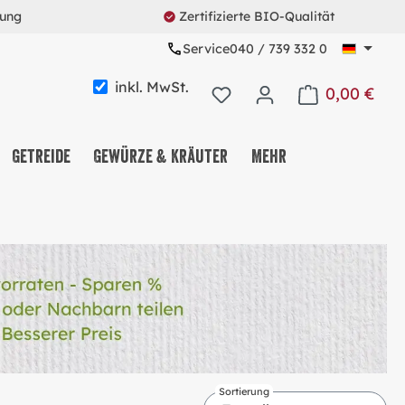
rung
Zertifizierte BIO-Qualität
Service
040 / 739 332 0
inkl. MwSt.
0,00 €
Warenkorb enth
Getreide
Gewürze & Kräuter
Mehr
KAFFEE & TEE & KAKAO
NUSS-, FRUCHT- &
SAATENMIX
NASCHEREIEN & SNACKS
MÜSLI & CO.
PROTEINE & FITNESS
Sortierung
ALLES MEHRWEG