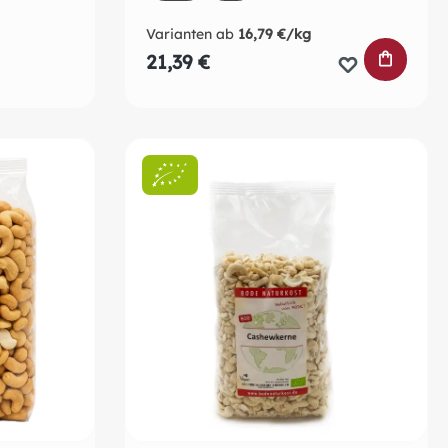
ion ist zurzeit nicht verfügbar.)
Varianten ab
16,79 €/kg
IN DEN
21,39 €