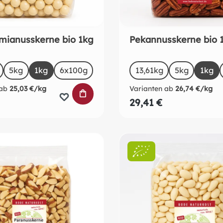
ianusskerne bio 1kg
Pekannusskerne bio 
uswählen
auswählen
Size
5kg
1kg
6x100g
13,61kg
(Diese Option ist 
5kg
1kg
ab
25,03 €/kg
Varianten ab
26,74 €/kg
RB
IN DEN WARENKORB
29,41 €