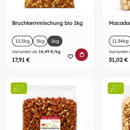
Bruchkernmischung bio 1kg
Macadam
auswählen
a
Size
Size
12,5kg
5kg
1kg
11,34kg
Varianten ab
14,49 €/kg
Varianten 
IN DEN WARENKO
17,91 €
31,02 €