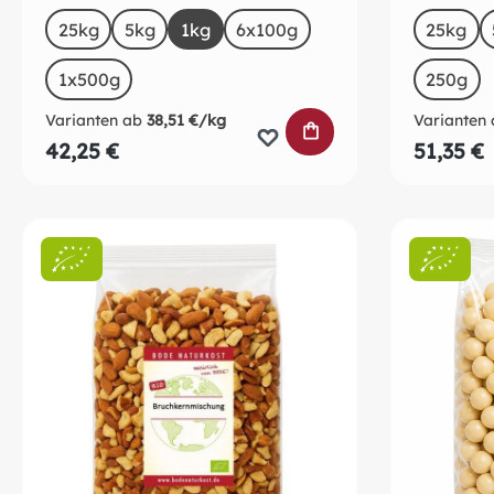
auswählen
a
Size
Size
25kg
5kg
1kg
6x100g
25kg
1x500g
250g
Varianten ab
38,51 €/kg
Varianten 
IN DEN WARENKO
42,25 €
51,35 €