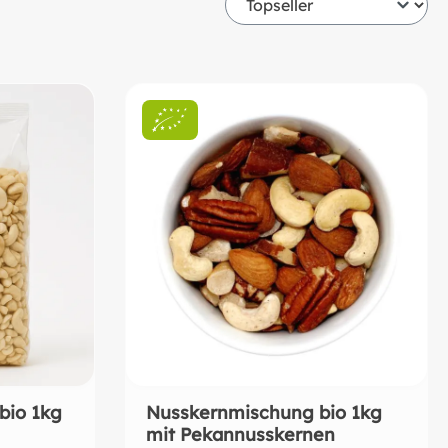
SÜSSUNGSMITTEL
KÜCHE & PRODUKTION
MILCHALTERNATIVEN
RETTERRAMPE
VORTEILSPACKUNG
PLASTIKFREI VERPACKT
PRODUKT DES MONATS
AUFSTRICHE
ALKOHOLFREIE GETRÄNKE
ALKOHOLISCHE GETRÄNKE
VERPACKUNG & SONSTIGES
bio 1kg
Nusskernmischung bio 1kg
mit Pekannusskernen