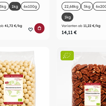
uswählen
auswählen
Size
5kg
1kg
6x100g
22,68kg
5kg
6x20
1kg
ab
41,72 €/kg
Varianten ab
11,22 €/kg
RB
IN DEN WARENKORB
14,11 €