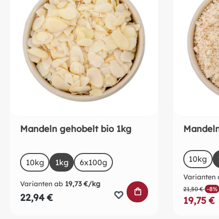
Mandeln gehobelt bio 1kg
Mandeln
a
Size
auswählen
Size
10kg
10kg
1kg
6x100g
Varianten 
Varianten ab
19,73 €/kg
21,50 €
-8%
IN DEN WARENKO
22,94 €
19,75 €