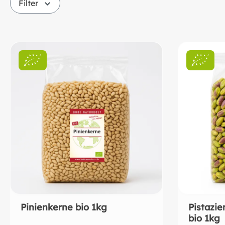
Filter
Pinienkerne bio 1kg
Pistazie
bio 1kg