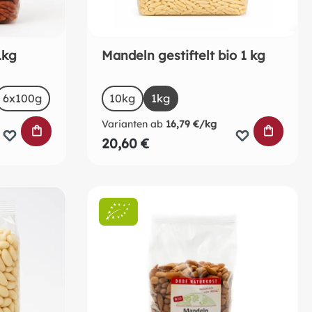
1kg
Mandeln gestiftelt bio 1 kg
auswählen
Size
zurzeit nicht verfügbar.)
6x100g
10kg
1kg
Varianten ab
16,79 €/kg
IN DEN WARENKORB
IN DEN
20,60 €