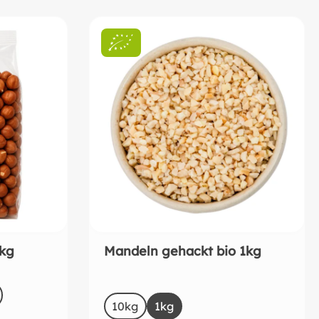
1kg
Mandeln gehackt bio 1kg
auswählen
Size
10kg
1kg