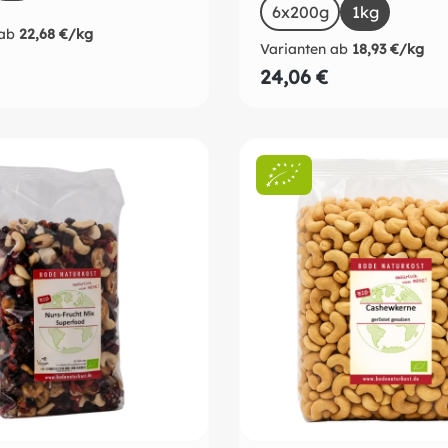
6x200g
1kg
(Diese Opt
ab
22,68 €/kg
Varianten ab
18,93 €/kg
RB
24,06 €