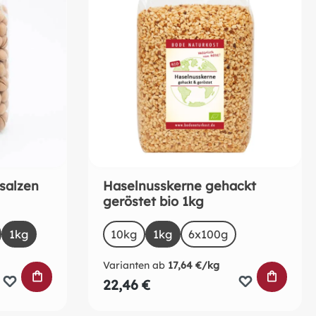
esalzen
Haselnusskerne gehackt
geröstet bio 1kg
auswählen
Size
ist zurzeit nicht verfügbar.)
1kg
10kg
1kg
6x100g
Varianten ab
17,64 €/kg
IN DEN WARENKORB
IN DEN
22,46 €