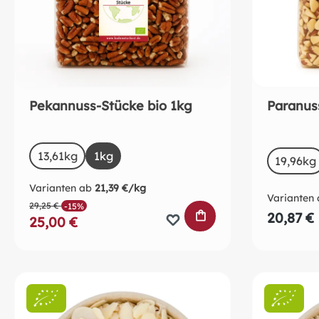
Pekannuss-Stücke bio 1kg
Paranus
auswählen
Size
a
Size
13,61kg
(Diese Option ist zurzeit nicht verfügbar.)
1kg
19,96kg
Varianten ab
21,39 €/kg
Varianten 
29,25 €
-15%
IN DEN WARENKO
20,87 €
25,00 €