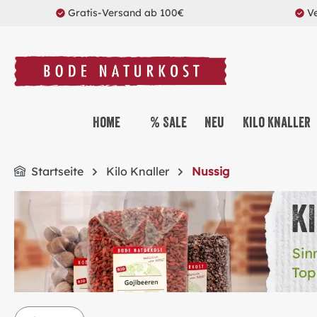
Gratis-Versand ab 100€
V
springen
Zur Hauptnavigation springen
Home
% Sale
Neu
Kilo Knaller
Startseite
Kilo Knaller
Nussig