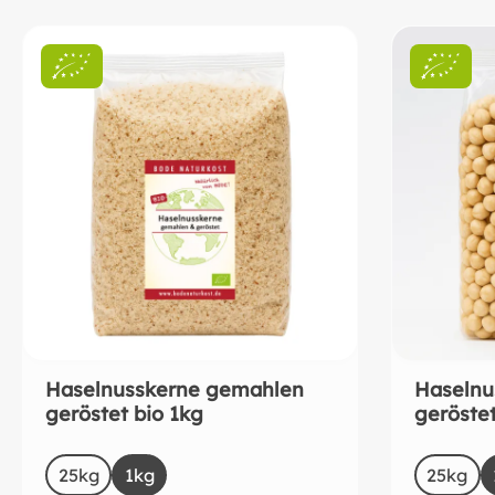
Haselnusskerne gemahlen
Haselnu
geröstet bio 1kg
geröstet
auswählen
a
Size
Size
25kg
1kg
25kg