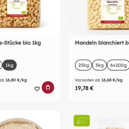
s-Stücke bio 1kg
Mandeln blanchiert b
uswählen
auswählen
Size
1kg
25kg
5kg
6x200g
ab
16,80 €/kg
Varianten ab
16,68 €/kg
RB
IN DEN WARENKORB
19,78 €