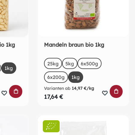
io 1kg
Mandeln braun bio 1kg
auswählen
Size
25kg
5kg
6x500g
1kg
6x200g
1kg
Varianten ab
14,97 €/kg
IN DEN WARENKORB
IN DEN
17,64 €